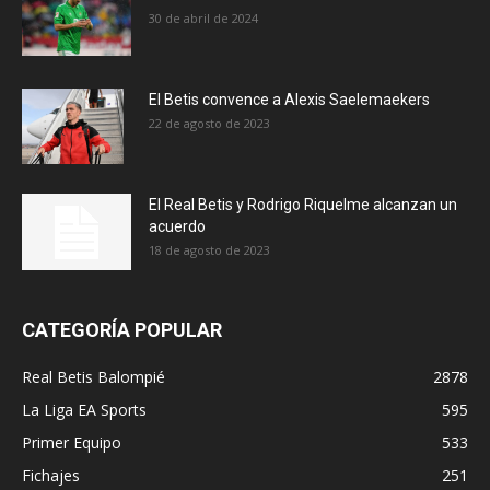
30 de abril de 2024
El Betis convence a Alexis Saelemaekers
22 de agosto de 2023
El Real Betis y Rodrigo Riquelme alcanzan un
acuerdo
18 de agosto de 2023
CATEGORÍA POPULAR
Real Betis Balompié
2878
La Liga EA Sports
595
Primer Equipo
533
Fichajes
251