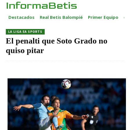
InformaBetis
Destacados
Real Betis Balompié
Primer Equipo
ca
LA LIGA EA SPORTS
El penalti que Soto Grado no
quiso pitar