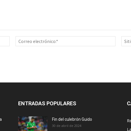
Nombre:*
Correo
electrón
ENTRADAS POPULARES
C
a
Fin del culebrón Guido
Re
30 de abril de 2024
La