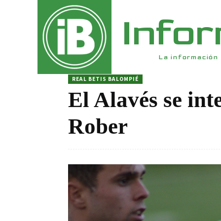
Info
La información 
REAL BETIS BALOMPIÉ
El Alavés se int
Rober