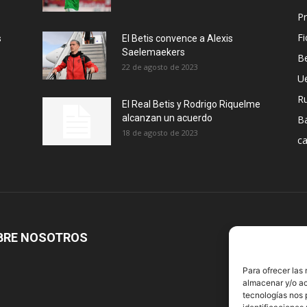
Pr
Fi
s
El Betis convence a Alexis
Saelemaekers
Be
22 de agosto de 2023
U
R
El Real Betis y Rodrigo Riquelme
alcanzan un acuerdo
B
18 de agosto de 2023
ca
BRE NOSOTROS
S
Para ofrecer las
almacenar y/o ac
tecnologías nos 