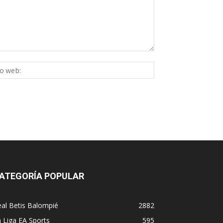
Sitio
ico:*
web:
ATEGORÍA POPULAR
al Betis Balompié
2882
 Liga EA Sports
595