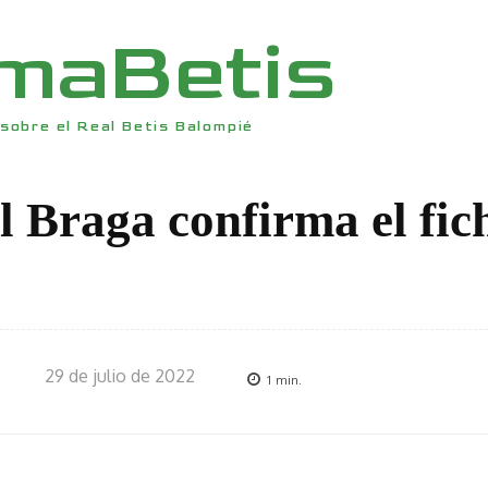
rmaBetis
sobre el Real Betis Balompié
l Braga confirma el fic
z
29 de julio de 2022
1
min.