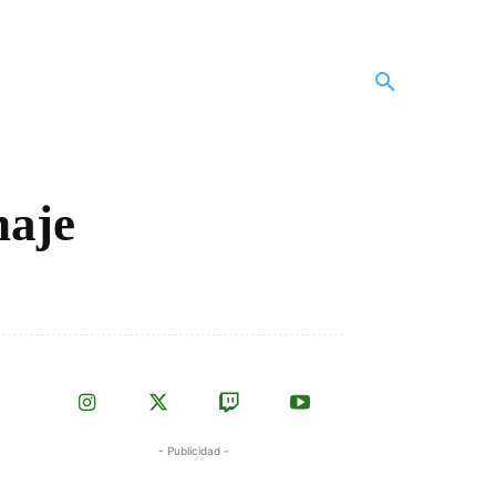
haje
- Publicidad -