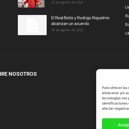
22 de agosto de 2023
U
R
El Real Betis y Rodrigo Riquelme
alcanzan un acuerdo
B
18 de agosto de 2023
ca
BRE NOSOTROS
S
Para ofrecer las
almacenar y/o ac
tecnologías nos 
identificaciones 
afectar negativa
Acep