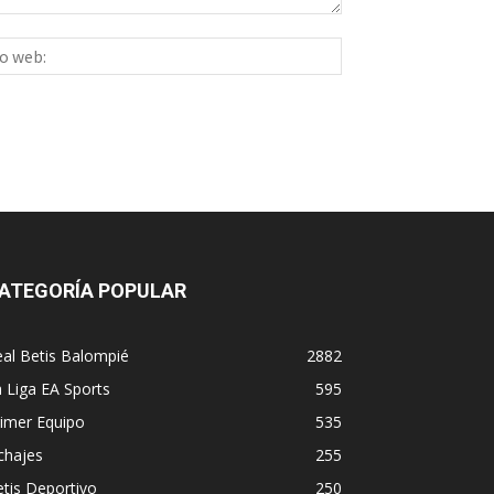
Sitio
ico:*
web:
ATEGORÍA POPULAR
al Betis Balompié
2882
 Liga EA Sports
595
imer Equipo
535
chajes
255
tis Deportivo
250