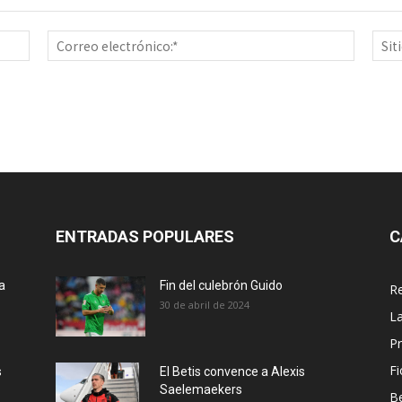
Nombre:*
Correo
electrón
ENTRADAS POPULARES
C
a
Fin del culebrón Guido
Re
30 de abril de 2024
La
Pr
Fi
s
El Betis convence a Alexis
Saelemaekers
Be