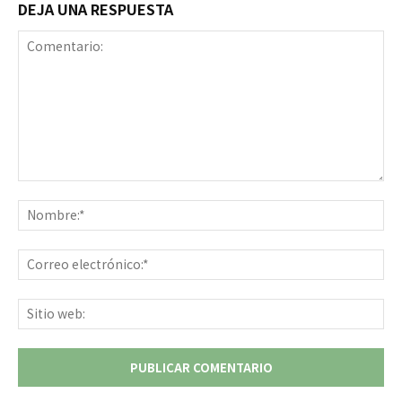
DEJA UNA RESPUESTA
Comentario:
No
Co
ele
Sit
we