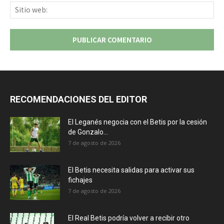
Sit
we
RECOMENDACIONES DEL EDITOR
El Leganés negocia con el Betis por la cesión
de Gonzalo...
7 de agosto de 2026
El Betis necesita salidas para activar sus
fichajes
7 de agosto de 2026
El Real Betis podría volver a recibir otro