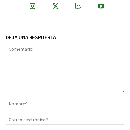
DEJA UNA RESPUESTA
Comentario:
No
Co
ele