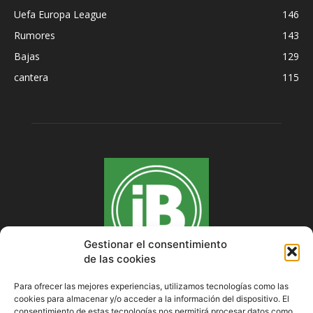
Uefa Europa League
146
Rumores
143
Bajas
129
cantera
115
Gestionar el consentimiento
de las cookies
Para ofrecer las mejores experiencias, utilizamos tecnologías como las
cookies para almacenar y/o acceder a la información del dispositivo. El
SOBRE NOSOTROS
consentimiento de estas tecnologías nos permitirá procesar datos como