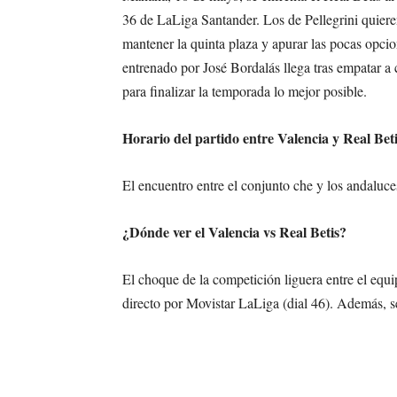
36 de LaLiga Santander. Los de Pellegrini quiere
mantener la quinta plaza y apurar las pocas opcio
entrenado por José Bordalás llega tras empatar a
para finalizar la temporada lo mejor posible.
Horario del partido entre Valencia y Real Bet
El encuentro entre el conjunto che y los andaluc
¿Dónde ver el Valencia vs Real Betis?
El choque de la competición liguera entre el equi
directo por Movistar LaLiga (dial 46). Además, s