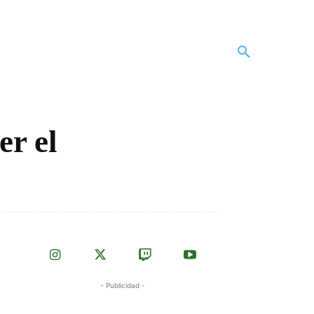
er el
- Publicidad -