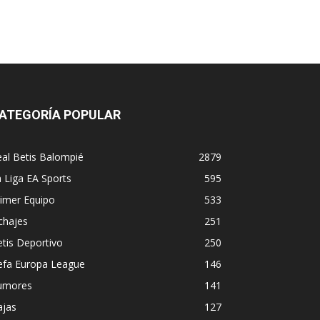
ATEGORÍA POPULAR
al Betis Balompié
2879
 Liga EA Sports
595
imer Equipo
533
chajes
251
tis Deportivo
250
efa Europa League
146
umores
141
ajas
127