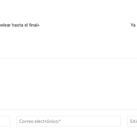
elear hasta el final»
Ya 
Nombre:*
Correo
electrón