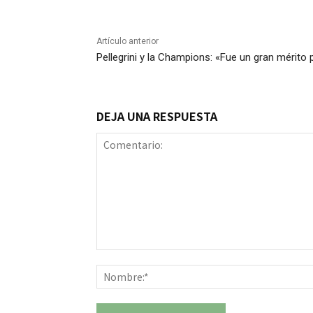
Artículo anterior
Pellegrini y la Champions: «Fue un gran mérito p
DEJA UNA RESPUESTA
Comentario: