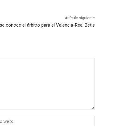
Artículo siguiente
se conoce el árbitro para el Valencia-Real Betis
Sitio
ico:*
web: