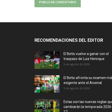
RECOMENDACIONES DEL EDITOR
El Betis vuelve a ganar con el
traspaso de Luiz Henrique
6 de agosto de 2026
El Betis afronta su examen m
exigente ante el Arsenal
5 de agosto de 2026
Estas son las nuevas reglas qu
cambiarán la temporada 2026
27