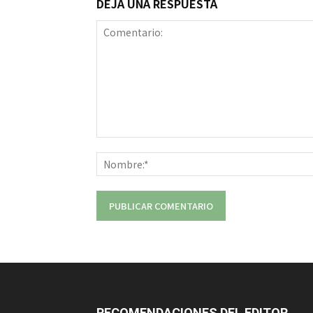
DEJA UNA RESPUESTA
Comentario:
RECOMENDACIONES DEL EDITOR