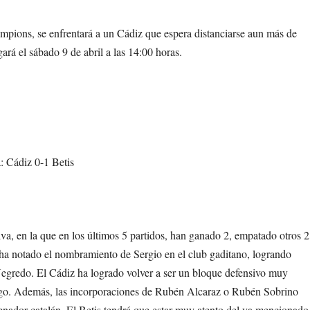
ampions, se enfrentará a un Cádiz que espera distanciarse aun más de
ará el sábado 9 de abril a las 14:00 horas.
: Cádiz 0-1 Betis
tiva, en la que en los últimos 5 partidos, han ganado 2, empatado otros 2
e ha notado el nombramiento de Sergio en el club gaditano, logrando
egredo. El Cádiz ha logrado volver a ser un bloque defensivo muy
uego. Además, las incorporaciones de Rubén Alcaraz o Rubén Sobrino
enador catalán. El Betis tendrá que estar muy atento del ya mencionado