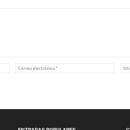
Nombre:*
Correo
electrón
ENTRADAS POPULARES
C