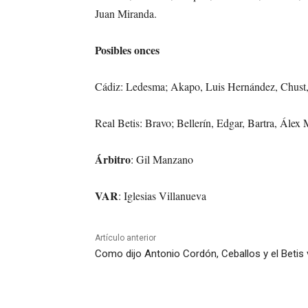
Juan Miranda.
Posibles onces
Cádiz: Ledesma; Akapo, Luis Hernández, Chust, 
Real Betis: Bravo; Bellerín, Edgar, Bartra, Álex
Árbitro
: Gil Manzano
VAR
: Iglesias Villanueva
Artículo anterior
Como dijo Antonio Cordón, Ceballos y el Betis