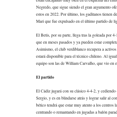
Negredo, que sigue siendo el gran argumento ofe
estos en 2022. Por último, los gaditanos tienen 
Mari que fue expulsado en el último partido de lig
El Betis, por su parte, llega tras la goleada por 4
que en meses pasados y ya pueden estar completa
Asimismo, el club verdiblanco recupera a activos
estará disponible para el técnico chileno. Al igu
equipo son las de William Carvalho, que vio en el
El partido
El Cádiz jugará con su clásico 4-4-2, y cediendo 
Sergio, y es en blindarse atrás y lograr salir al
bético tendrá que estar muy atento a los centros 
centrando o remantando en jugadas a balón parado