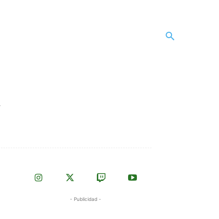
n
- Publicidad -