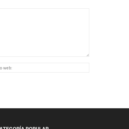
Sitio
ico:*
web:
ATEGORÍA POPULAR