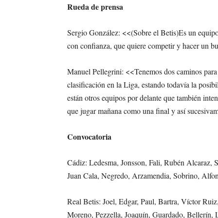
Rueda de prensa
Sergio González: <<(Sobre el Betis)Es un equipo 
con confianza, que quiere competir y hacer un b
Manuel Pellegrini: <<Tenemos dos caminos para l
clasificación en la Liga, estando todavía la pos
están otros equipos por delante que también inte
que jugar mañana como una final y así sucesiva
Convocatoria
Cádiz: Ledesma, Jonsson, Fali, Rubén Alcaraz, S
Juan Cala, Negredo, Arzamendia, Sobrino, Alfon
Real Betis: Joel, Edgar, Paul, Bartra, Víctor Ruiz
Moreno, Pezzella, Joaquín, Guardado, Bellerín, 