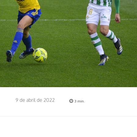
9 de abril de 2022
3
min.