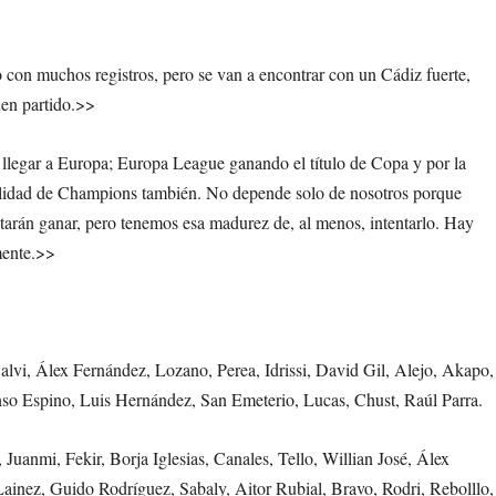
con muchos registros, pero se van a encontrar con un Cádiz fuerte,
uen partido.>>
legar a Europa; Europa League ganando el título de Copa y por la
ibilidad de Champions también. No depende solo de nosotros porque
ntarán ganar, pero tenemos esa madurez de, al menos, intentarlo. Hay
mente.>>
alvi, Álex Fernández, Lozano, Perea, Idrissi, David Gil, Alejo, Akapo,
so Espino, Luis Hernández, San Emeterio, Lucas, Chust, Raúl Parra.
, Juanmi, Fekir, Borja Iglesias, Canales, Tello, Willian José, Álex
Lainez, Guido Rodríguez, Sabaly, Aitor Rubial, Bravo, Rodri, Rebolllo,