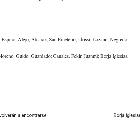
Espino; Alejo, Alcaraz, San Emeterio, Idrissi; Lozano, Negredo.
 Moreno, Guido, Guardado; Canales, Fekir, Juanmi; Borja Iglesias.
 volverán a encontrarse
Borja Iglesi