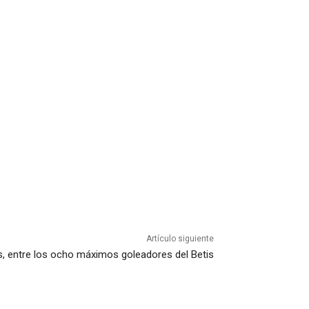
Artículo siguiente
as, entre los ocho máximos goleadores del Betis