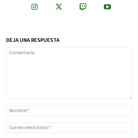
DEJA UNA RESPUESTA
Comentario:
No
Co
ele