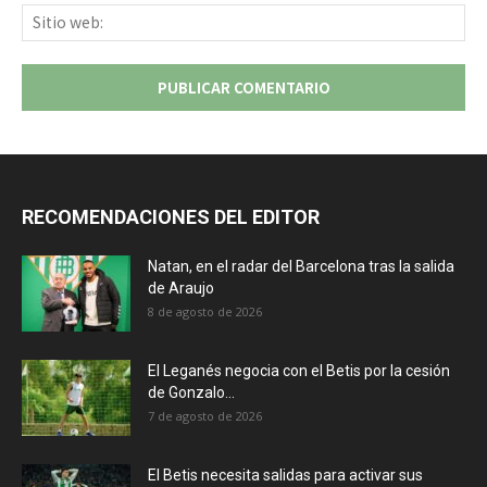
Sit
we
RECOMENDACIONES DEL EDITOR
Natan, en el radar del Barcelona tras la salida
de Araujo
8 de agosto de 2026
El Leganés negocia con el Betis por la cesión
de Gonzalo...
7 de agosto de 2026
El Betis necesita salidas para activar sus