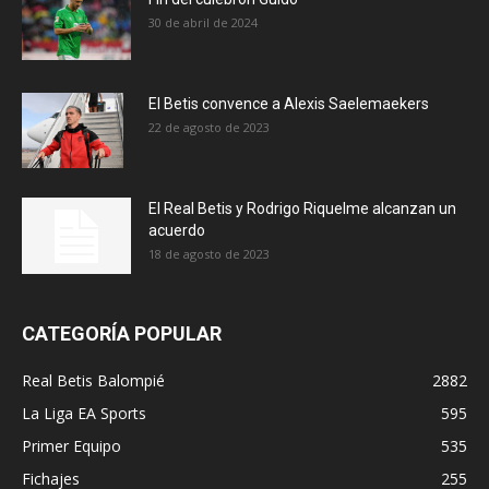
30 de abril de 2024
El Betis convence a Alexis Saelemaekers
22 de agosto de 2023
El Real Betis y Rodrigo Riquelme alcanzan un
acuerdo
18 de agosto de 2023
CATEGORÍA POPULAR
Real Betis Balompié
2882
La Liga EA Sports
595
Primer Equipo
535
Fichajes
255