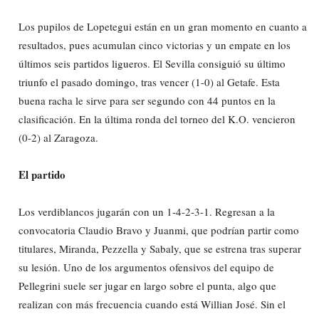
Los pupilos de Lopetegui están en un gran momento en cuanto a
resultados, pues acumulan cinco victorias y un empate en los
últimos seis partidos ligueros. El Sevilla consiguió su último
triunfo el pasado domingo, tras vencer (1-0) al Getafe. Esta
buena racha le sirve para ser segundo con 44 puntos en la
clasificación. En la última ronda del torneo del K.O. vencieron
(0-2) al Zaragoza.
El partido
Los verdiblancos jugarán con un 1-4-2-3-1. Regresan a la
convocatoria Claudio Bravo y Juanmi, que podrían partir como
titulares, Miranda, Pezzella y Sabaly, que se estrena tras superar
su lesión. Uno de los argumentos ofensivos del equipo de
Pellegrini suele ser jugar en largo sobre el punta, algo que
realizan con más frecuencia cuando está Willian José. Sin el