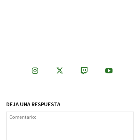
DEJA UNA RESPUESTA