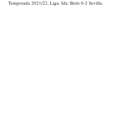
Temporada 2021/22, Liga. Ida: Betis 0-2 Sevilla.