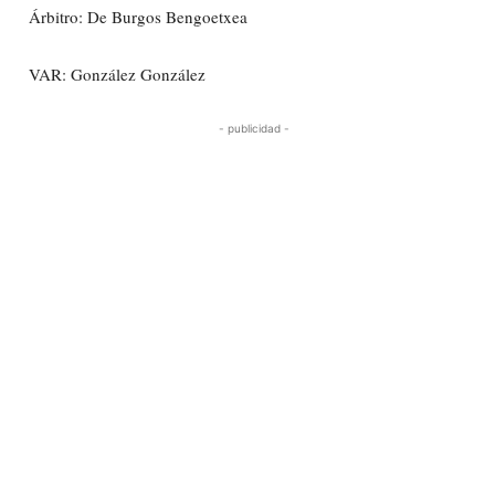
Árbitro: De Burgos Bengoetxea
VAR: González González
- publicidad -