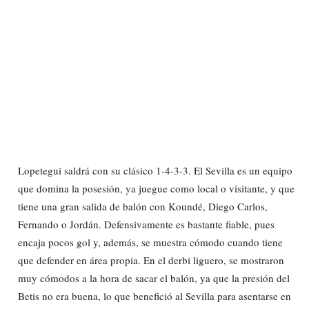
Lopetegui saldrá con su clásico 1-4-3-3. El Sevilla es un equipo
que domina la posesión, ya juegue como local o visitante, y que
tiene una gran salida de balón con Koundé, Diego Carlos,
Fernando o Jordán. Defensivamente es bastante fiable, pues
encaja pocos gol y, además, se muestra cómodo cuando tiene
que defender en área propia. En el derbi liguero, se mostraron
muy cómodos a la hora de sacar el balón, ya que la presión del
Betis no era buena, lo que benefició al Sevilla para asentarse en