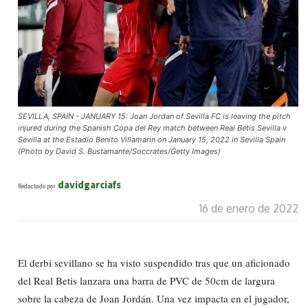
SEVILLA, SPAIN - JANUARY 15: Joan Jordan of Sevilla FC is leaving the pitch
injured during the Spanish Copa del Rey match between Real Betis Sevilla v
Sevilla at the Estadio Benito Villamarin on January 15, 2022 in Sevilla Spain
(Photo by David S. Bustamante/Soccrates/Getty Images)
davidgarciafs
Redactado por
16 de enero de 2022
El derbi sevillano se ha visto suspendido tras que un aficionado
del Real Betis lanzara una barra de PVC de 50cm de largura
sobre la cabeza de Joan Jordán. Una vez impacta en el jugador,