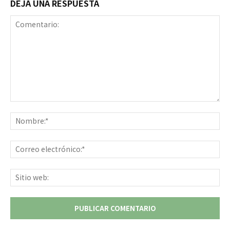
DEJA UNA RESPUESTA
Comentario:
No
Co
ele
Sit
we