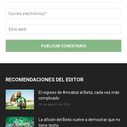
Co
ele
Sit
we
RECOMENDACIONES DEL EDITOR
El regreso de Amrabat al Betis, cada vez más
complicado
10 de agosto de 2026
La afición del Betis vuelve a demostrar que no
tiene techo