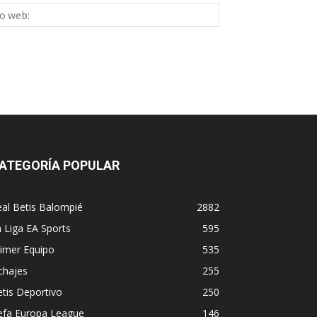
Sitio
ico:*
web:
ATEGORÍA POPULAR
al Betis Balompié
2882
 Liga EA Sports
595
imer Equipo
535
chajes
255
tis Deportivo
250
efa Europa League
146