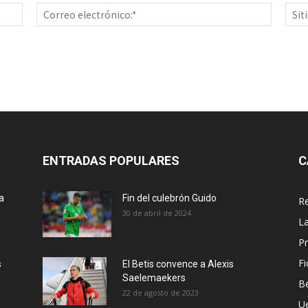
Nombre:*
Correo
electrón
ENTRADAS POPULARES
C
a
Fin del culebrón Guido
Re
30 de abril de 2024
La
Pr
Fi
s
El Betis convence a Alexis
Saelemaekers
Be
22 de agosto de 2023
U