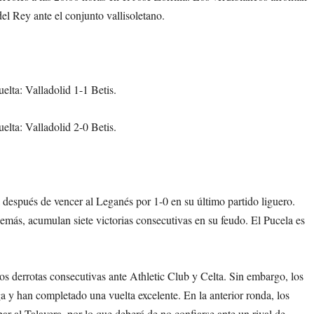
del Rey ante el conjunto vallisoletano.
elta: Valladolid 1-1 Betis.
elta: Valladolid 2-0 Betis.
después de vencer al Leganés por 1-0 en su último partido liguero.
emás, acumulan siete victorias consecutivas en su feudo. El Pucela es
 dos derrotas consecutivas ante Athletic Club y Celta. Sin embargo, los
ga y han completado una vuelta excelente. En la anterior ronda, los
ar al Talavera, por lo que deberá de no confiarse ante un rival de