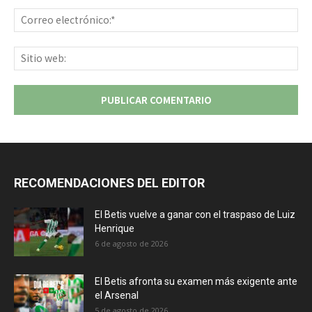
Co
ele
Sit
we
RECOMENDACIONES DEL EDITOR
El Betis vuelve a ganar con el traspaso de Luiz
Henrique
6 de agosto de 2026
El Betis afronta su examen más exigente ante
el Arsenal
5 de agosto de 2026