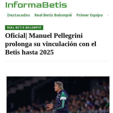
InformaBetis
Destacados
Real Betis Balompié
Primer Equipo
ca
REAL BETIS BALOMPIÉ
Oficial| Manuel Pellegrini
prolonga su vinculación con el
Betis hasta 2025