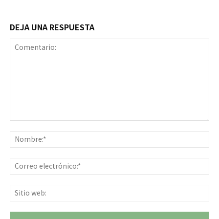
DEJA UNA RESPUESTA
Comentario:
No
Co
ele
Sit
we