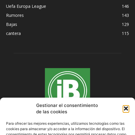
Uefa Europa League
146
Rumores
143
Bajas
129
cantera
115
Gestionar el consentimiento
de las cookies
Para ofrecer las mejores experiencias, utilizamos tecnologías como las
cookies para almacenar y/o acceder a la información del dispositivo. El
SOBRE NOSOTROS
consentimiento de estas tecnologías nos permitirá procesar datos como