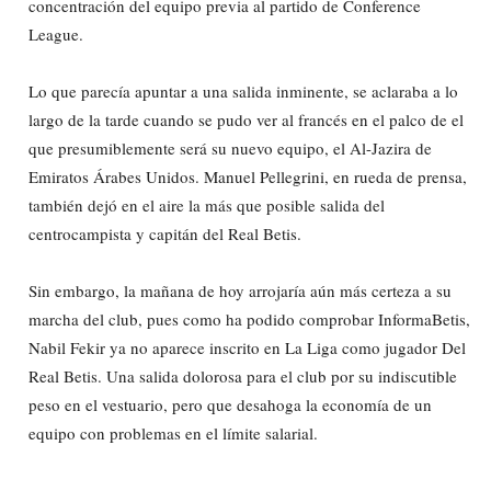
concentración del equipo previa al partido de Conference
League.
Lo que parecía apuntar a una salida inminente, se aclaraba a lo
largo de la tarde cuando se pudo ver al francés en el palco de el
que presumiblemente será su nuevo equipo, el Al-Jazira de
Emiratos Árabes Unidos. Manuel Pellegrini, en rueda de prensa,
también dejó en el aire la más que posible salida del
centrocampista y capitán del Real Betis.
Sin embargo, la mañana de hoy arrojaría aún más certeza a su
marcha del club, pues como ha podido comprobar InformaBetis,
Nabil Fekir ya no aparece inscrito en La Liga como jugador Del
Real Betis. Una salida dolorosa para el club por su indiscutible
peso en el vestuario, pero que desahoga la economía de un
equipo con problemas en el límite salarial.