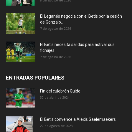
8 de agosto de 2026
El Leganés negocia con el Betis por la cesión
de Gonzalo...
7 de agosto de 2026
El Betis necesita salidas para activar sus
fichajes
7 de agosto de 2026
ENTRADAS POPULARES
Fin del culebrón Guido
30 de abril de 2024
El Betis convence a Alexis Saelemaekers
22 de agosto de 2023