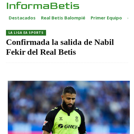
InformaBetis
Destacados
Real Betis Balompié
Primer Equipo
ca
LA LIGA EA SPORTS
Confirmada la salida de Nabil
Fekir del Real Betis