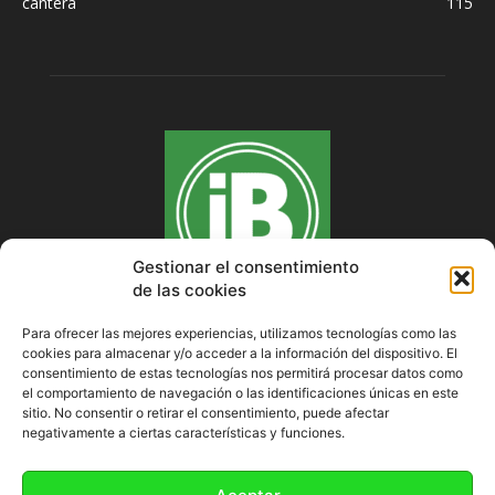
cantera
115
Gestionar el consentimiento
de las cookies
Para ofrecer las mejores experiencias, utilizamos tecnologías como las
cookies para almacenar y/o acceder a la información del dispositivo. El
SOBRE NOSOTROS
consentimiento de estas tecnologías nos permitirá procesar datos como
el comportamiento de navegación o las identificaciones únicas en este
sitio. No consentir o retirar el consentimiento, puede afectar
negativamente a ciertas características y funciones.
SÍGUENOS