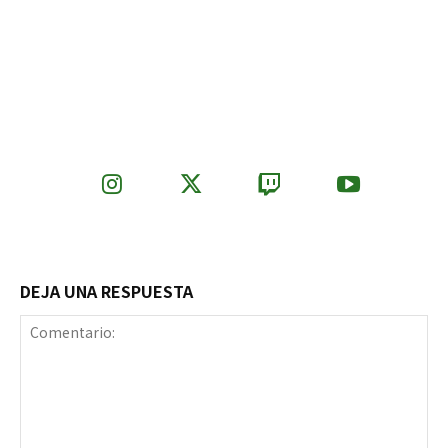
DEJA UNA RESPUESTA