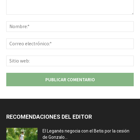
Comentario:
No
Co
ele
Sit
we
RECOMENDACIONES DEL EDITOR
El Leganés negocia con el Betis por la cesión
de Gonzalo...