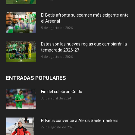
El Betis afronta su examen más exigente ante
el Arsenal
5 de agosto de 2026
Estas son las nuevas reglas que cambiarán la
temporada 2026-27
4 de agosto de 2026
ENTRADAS POPULARES
Fin del culebrón Guido
30 de abril de 2024
El Betis convence a Alexis Saelemaekers
22 de agosto de 2023