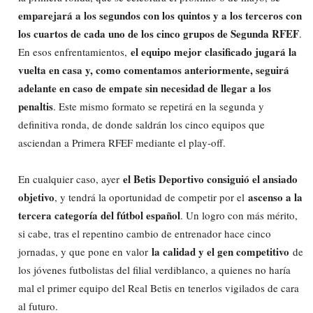
emparejará a los segundos con los quintos y a los terceros con
los cuartos de cada uno de los cinco grupos de Segunda RFEF
.
el equipo mejor clasificado jugará la
En esos enfrentamientos,
vuelta en casa y, como comentamos anteriormente, seguirá
adelante en caso de empate sin necesidad de llegar a los
penaltis
. Este mismo formato se repetirá en la segunda y
definitiva ronda, de donde saldrán los cinco equipos que
asciendan a Primera RFEF mediante el play-off.
el Betis Deportivo consiguió el ansiado
En cualquier caso, ayer
objetivo
ascenso a la
, y tendrá la oportunidad de competir por el
tercera categoría del fútbol español
. Un logro con más mérito,
si cabe, tras el repentino cambio de entrenador hace cinco
la calidad y el gen competitivo
jornadas, y que pone en valor
de
los jóvenes futbolistas del filial verdiblanco, a quienes no haría
mal el primer equipo del Real Betis en tenerlos vigilados de cara
al futuro.