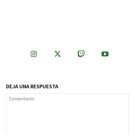
DEJA UNA RESPUESTA