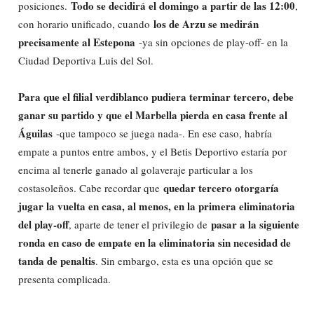
Todo se decidirá el domingo a partir de las 12:00
posiciones.
,
los de Arzu se medirán
con horario unificado, cuando
precisamente al Estepona
-ya sin opciones de play-off- en la
Ciudad Deportiva Luis del Sol.
Para que el filial verdiblanco pudiera terminar tercero, debe
ganar su partido y que el Marbella pierda en casa frente al
Águilas
-que tampoco se juega nada-. En ese caso, habría
empate a puntos entre ambos, y el Betis Deportivo estaría por
encima al tenerle ganado al golaveraje particular a los
quedar tercero otorgaría
costasoleños. Cabe recordar que
jugar la vuelta en casa, al menos, en la primera eliminatoria
del play-off
pasar a la siguiente
, aparte de tener el privilegio de
ronda en caso de empate en la eliminatoria sin necesidad de
tanda de penaltis
. Sin embargo, esta es una opción que se
presenta complicada.