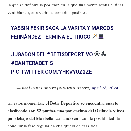
la que se definirá la posición en la que finalmente acaba el filial
verdiblanco, con varios escenarios posibles.
YASSIN FEKIR SACA LA VARITA Y MARCOS
FERNÁNDEZ TERMINA EL TRUCO
JUGADÓN DEL
#BETISDEPORTIVO
#CANTERABETIS
PIC.TWITTER.COM/YHKVYUZ2ZE
— Real Betis Cantera (@RBetisCantera)
April 28, 2024
el Betis Deportivo se encuentra cuarto
En estos momentos,
clasificado con 52 puntos, uno por encima del Orihuela y tres
por debajo del Marbella
, contando aún con la posibilidad de
concluir la fase regular en cualquiera de esas tres