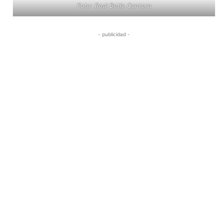
Foto: Real Betis Cantera
- publicidad -