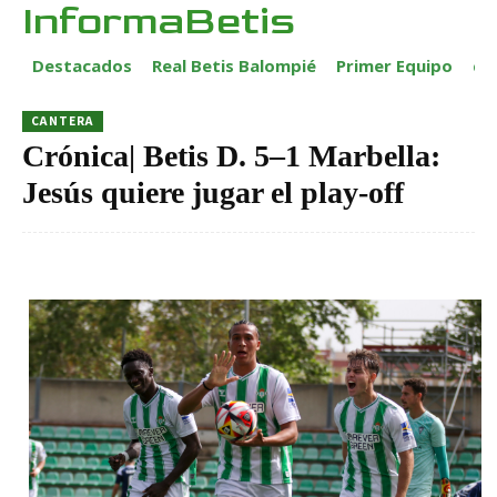
InformaBetis
Destacados
Real Betis Balompié
Primer Equipo
ca
CANTERA
Crónica| Betis D. 5–1 Marbella:
Jesús quiere jugar el play-off