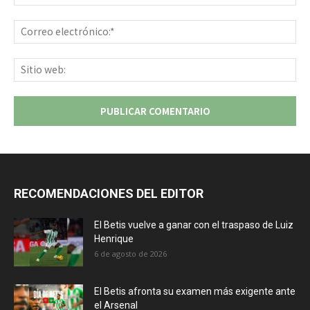
Co
ele
Sit
we
RECOMENDACIONES DEL EDITOR
El Betis vuelve a ganar con el traspaso de Luiz
Henrique
6 de agosto de 2026
El Betis afronta su examen más exigente ante
el Arsenal