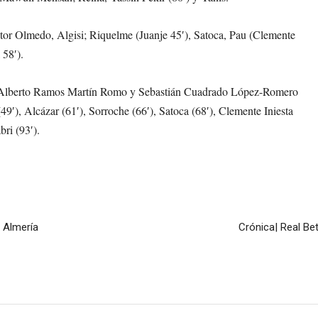
ctor Olmedo, Algisi; Riquelme (Juanje 45′), Satoca, Pau (Clemente
 58′).
r Alberto Ramos Martín Romo y Sebastián Cuadrado López-Romero
9′), Alcázar (61′), Sorroche (66′), Satoca (68′), Clemente Iniesta
bri (93′).
a Almería
Crónica| Real Be