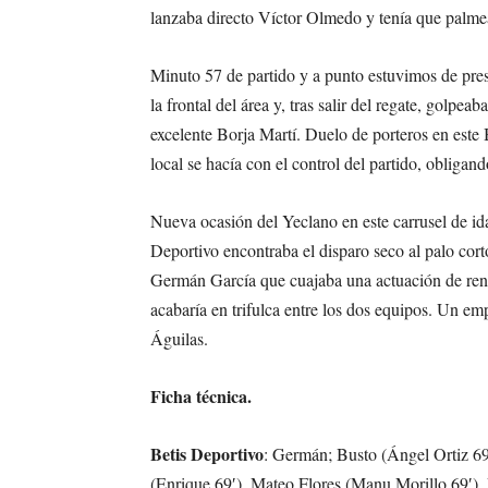
lanzaba directo Víctor Olmedo y tenía que palm
Minuto 57 de partido y a punto estuvimos de pre
la frontal del área y, tras salir del regate, golpe
excelente Borja Martí. Duelo de porteros en este
local se hacía con el control del partido, obligand
Nueva ocasión del Yeclano en este carrusel de ida
Deportivo encontraba el disparo seco al palo cor
Germán García que cuajaba una actuación de ren
acabaría en trifulca entre los dos equipos. Un em
Águilas.
Ficha técnica.
Betis Deportivo
: Germán; Busto (Ángel Ortiz 69
(Enrique 69′), Mateo Flores (Manu Morillo 69′),