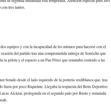
sumía su segunda titularidad esta temporada. Atención especial para Javi
con tres tantos.
 dos equipos y con la incapacidad de los mismos para hacerse con el
ra ocasión del partido tras una comprometida entrega de Sorroche que
a la pelota y el espacio a un Pau Pérez que remataba centrado a las
ner botado desde el lado izquierdo de la portería verdiblanca que, tras
ndo fuera por poco Riquelme. Llegaba la respuesta del Betis Deportivo
or Lucas Alcázar, prologanda en el segundo palo por Busto y rematada
nsah.