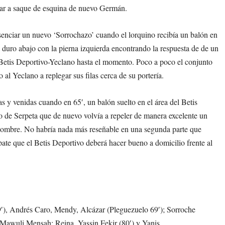
ear a saque de esquina de nuevo Germán.
senciar un nuevo ‘Sorrochazo’ cuando el lorquino recibía un balón en
aba duro abajo con la pierna izquierda encontrando la respuesta de de un
 Betis Deportivo-Yeclano hasta el momento. Poco a poco el conjunto
o al Yeclano a replegar sus filas cerca de su portería.
s y venidas cuando en 65′, un balón suelto en el área del Betis
to de Serpeta que de nuevo volvía a repeler de manera excelente un
ombre. No habría nada más reseñable en una segunda parte que
pate que el Betis Deportivo deberá hacer bueno a domicilio frente al
′), Andrés Caro, Mendy, Alcázar (Pleguezuelo 69′); Sorroche
 Mawuli Mensah; Reina, Yassin Fekir (80′) y Yanis.