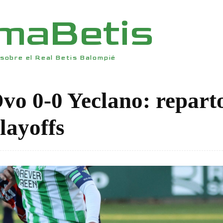
rmaBetis
sobre el Real Betis Balompié
Dvo 0-0 Yeclano: repart
layoffs