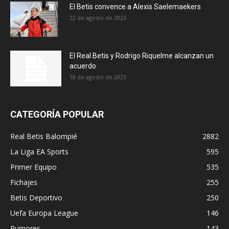
El Betis convence a Alexis Saelemaekers
22 de agosto de 2023
El Real Betis y Rodrigo Riquelme alcanzan un
acuerdo
18 de agosto de 2023
CATEGORÍA POPULAR
Real Betis Balompié
2882
La Liga EA Sports
595
Primer Equipo
535
Fichajes
255
Betis Deportivo
250
Uefa Europa League
146
Rumores
143