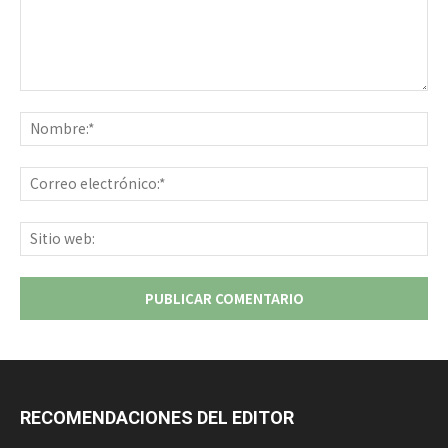
Comentario:
No
Co
ele
Sit
we
RECOMENDACIONES DEL EDITOR