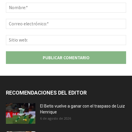
No
Co
ele
Sit
we
RECOMENDACIONES DEL EDITOR
El Betis vuelve a ganar con el traspaso de Luiz
Henrique
6 de agosto de 2026