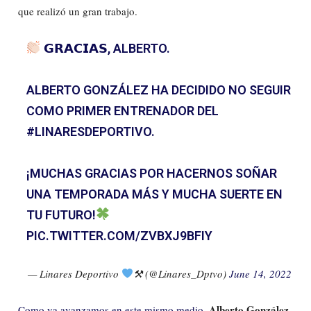
que realizó un gran trabajo.
𝗚𝗥𝗔𝗖𝗜𝗔𝗦, ALBERTO.
ALBERTO GONZÁLEZ HA DECIDIDO NO SEGUIR
COMO PRIMER ENTRENADOR DEL
#LINARESDEPORTIVO
.
¡MUCHAS GRACIAS POR HACERNOS SOÑAR
UNA TEMPORADA MÁS Y MUCHA SUERTE EN
TU FUTURO!
PIC.TWITTER.COM/ZVBXJ9BFIY
— Linares Deportivo
⚒ (@Linares_Dptvo)
June 14, 2022
Alberto González
Como ya avanzamos en este mismo medio
,