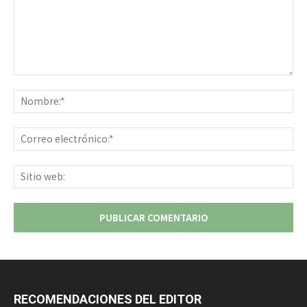
Comentario:
No
Co
ele
Sit
we
RECOMENDACIONES DEL EDITOR