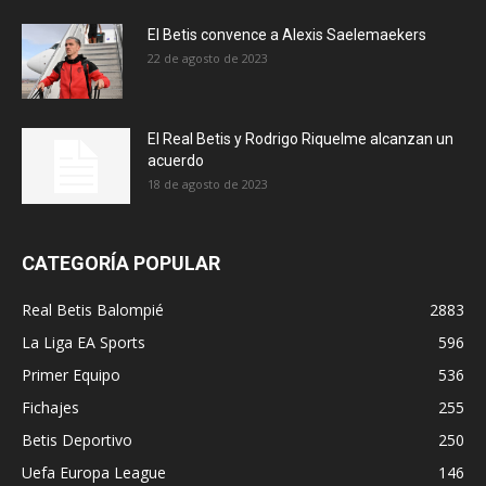
El Betis convence a Alexis Saelemaekers
22 de agosto de 2023
El Real Betis y Rodrigo Riquelme alcanzan un
acuerdo
18 de agosto de 2023
CATEGORÍA POPULAR
Real Betis Balompié
2883
La Liga EA Sports
596
Primer Equipo
536
Fichajes
255
Betis Deportivo
250
Uefa Europa League
146