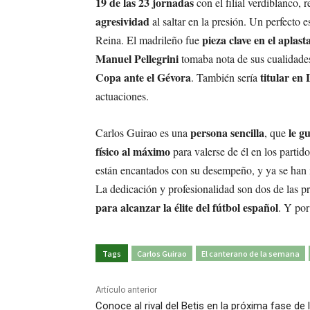
19 de las 23 jornadas
con el filial verdiblanco, 
agresividad
al saltar en la presión. Un perfecto
pieza clave en el aplas
Reina. El madrileño fue
Manuel Pellegrini
tomaba nota de sus cualidade
Copa ante el Gévora
titular en
. También sería
actuaciones.
persona sencilla
le g
Carlos Guirao es una
, que
físico al máximo
para valerse de él en los partid
están encantados con su desempeño, y ya se han in
La dedicación y profesionalidad son dos de las p
para alcanzar la élite del fútbol español
. Y por
Tags
Carlos Guirao
El canterano de la semana
Artículo anterior
Conoce al rival del Betis en la próxima fase de