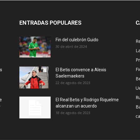
ENTRADAS POPULARES
C
Fin del culebrón Guido
Re
30 de abril de 2024
La
Pr
Fi
ás
El Betis convence a Alexis
Saelemaekers
Be
22 de agosto de 2023
U
R
e
El Real Betis y Rodrigo Riquelme
-
alcanzan un acuerdo
B
18 de agosto de 2023
ca