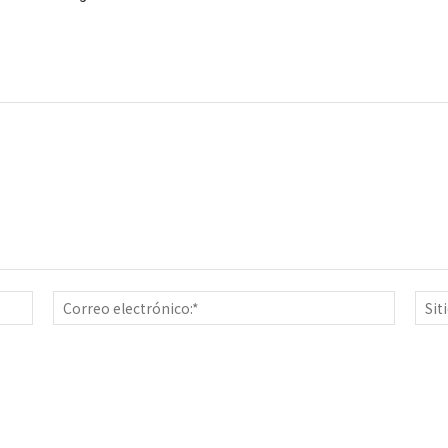
Nombre:*
Correo
electrón