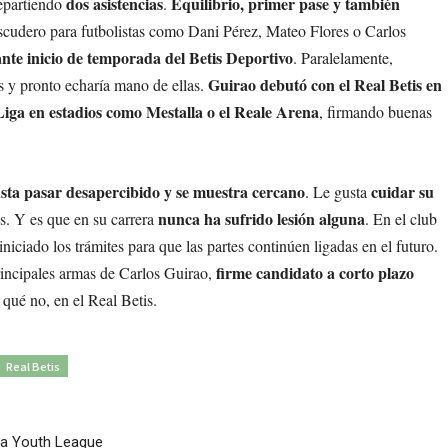
dos asistencias
Equilibrio, primer pase y también
repartiendo
.
 escudero para futbolistas como Dani Pérez, Mateo Flores o Carlos
tante inicio de temporada del Betis Deportivo
. Paralelamente,
Guirao debutó con el Real Betis en
s y pronto echaría mano de ellas.
 Liga en estadios como Mestalla o el Reale Arena
, firmando buenas
usta pasar desapercibido y se muestra cercano
cuidar su
. Le gusta
nunca ha sufrido lesión
alguna
os. Y es que en su carrera
. En el club
iciado los trámites para que las partes continúen ligadas en el futuro.
firme candidato a corto plazo
rincipales armas de Carlos Guirao,
 qué no, en el Real Betis.
Real Betis
 la Youth League