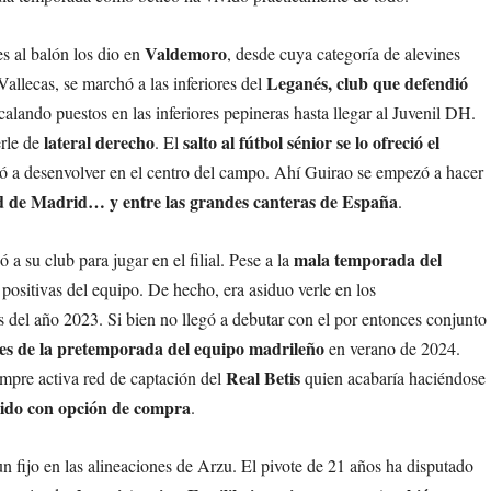
Valdemoro
s al balón los dio en
, desde cuya categoría de alevines
Leganés, club que defendió
Vallecas, se marchó a las inferiores del
escalando puestos en las inferiores pepineras hasta llegar al Juvenil DH.
lateral derecho
salto al fútbol sénior se lo ofreció el
rle de
. El
 a desenvolver en el centro del campo. Ahí Guirao se empezó a hacer
d de Madrid… y entre las grandes canteras de España
.
mala temporada del
 su club para jugar en el filial. Pese a la
 positivas del equipo. De hecho, era asiduo verle en los
s del año 2023. Si bien no llegó a debutar con el por entonces conjunto
nes de la pretemporada del equipo madrileño
en verano de 2024.
Real Betis
siempre activa red de captación del
quien acabaría haciéndose
ido con opción de compra
.
n fijo
en las alineaciones de Arzu. El pivote de 21 años ha disputado