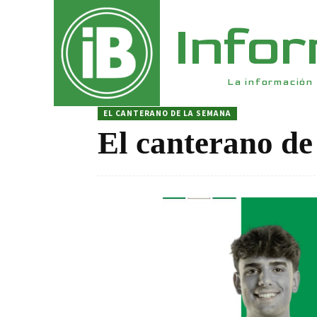
Info
La información 
EL CANTERANO DE LA SEMANA
El canterano de