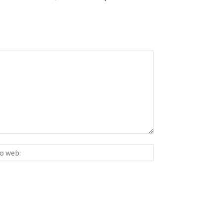
Sitio
ico:*
web: