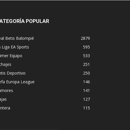
ATEGORÍA POPULAR
al Betis Balompié
2879
 Liga EA Sports
595
imer Equipo
533
chajes
251
tis Deportivo
250
efa Europa League
146
umores
141
ajas
127
ntera
115