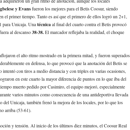
 adquirieron un gran ritmo de anotación, aunque los locales
gbelese y Evans
fueron los mejores para el Betis Coosur, siendo
el primer tiempo. Tanto es así que el primero de ellos logró un 2+1,
técnica
+1 para Unicaja. Una
al final del cuarto contra el Betis provocó
38-38.
 fuera al descanso
El marcador reflejaba la realidad, el choque
 aflojaron el alto ritmo mostrado en la primera mitad, y fueron superados
iderablemente en defensa, lo que provocó que la anotación del Betis se
o intentó con tiros a medio distancia y con triples en varias ocasiones,
 lograron en este cuarto la mayor diferencia de puntos en lo que iba del
 tiempo muerto pedido por Casimiro, el equipo mejoró, especialmente
 durante varios minutos como consecuencia de una antideportiva llevada
 del Unicaja, también frenó la mejora de los locales, por lo que los
ho arriba (53-61).
oción y tensión. Al inicio de los últimos diez minutos, el Coosur Real