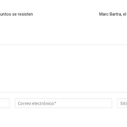
puntos se resisten
Marc Bartra, el
Nombre:*
Correo
electrón