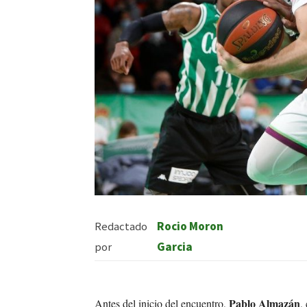
Redactado
Rocio Moron
por
Garcia
Pablo Almazán
Antes del inicio del encuentro,
,