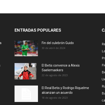
ENTRADAS POPULARES
C
a
Fin del culebrón Guido
Re
30 de abril de 2024
La
Pr
Fi
s
El Betis convence a Alexis
Saelemaekers
Be
22 de agosto de 2023
U
R
El Real Betis y Rodrigo Riquelme
alcanzan un acuerdo
B
18 de agosto de 2023
ca