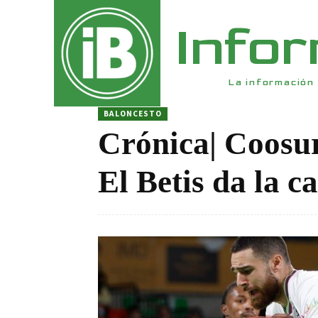
Info
La información 
BALONCESTO
Crónica| Coosur
El Betis da la c