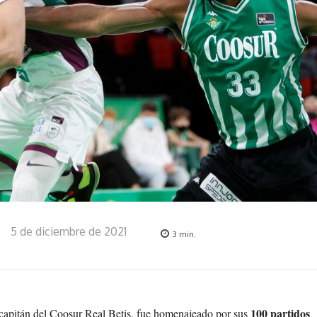
5 de diciembre de 2021
3
min.
100 partidos
 capitán del Coosur Real Betis, fue homenajeado por sus