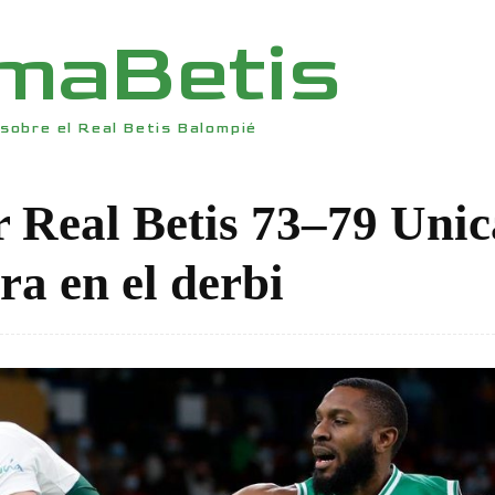
rmaBetis
sobre el Real Betis Balompié
 Real Betis 73–79 Unic
ara en el derbi