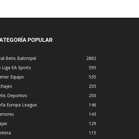
ATEGORÍA POPULAR
al Betis Balompié
2882
 Liga EA Sports
595
imer Equipo
535
chajes
255
tis Deportivo
250
efa Europa League
146
umores
143
ajas
129
ntera
115