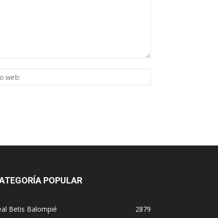
Sitio
ico:*
web:
ATEGORÍA POPULAR
al Betis Balompié
2879