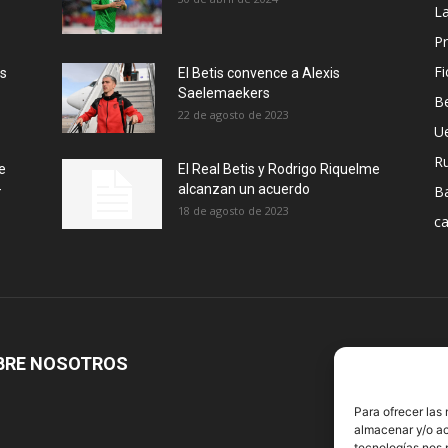
La
Pr
Fi
ás
El Betis convence a Alexis
Saelemaekers
Be
22 de agosto de 2023
U
R
e
El Real Betis y Rodrigo Riquelme
-
alcanzan un acuerdo
B
18 de agosto de 2023
ca
BRE NOSOTROS
S
Para ofrecer las
almacenar y/o ac
tecnologías nos 