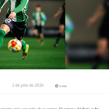
2 de julio de 2026
2
min.
se ha
omentos más especiales de su carrera. El extremo del Betis