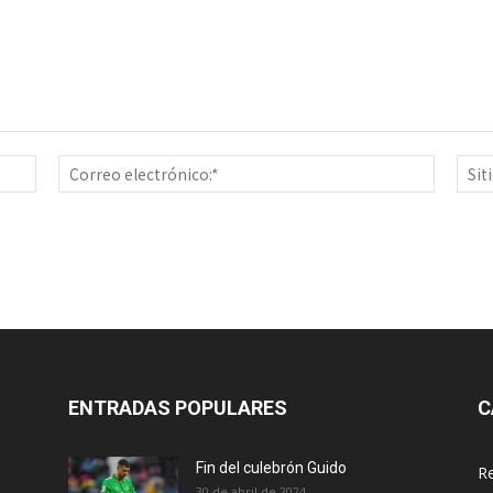
Nombre:*
Correo
electrón
ENTRADAS POPULARES
C
Fin del culebrón Guido
Re
30 de abril de 2024