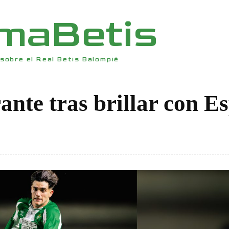
rmaBetis
sobre el Real Betis Balompié
ante tras brillar con E