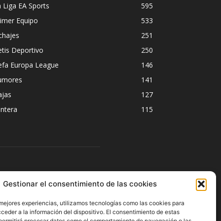
 Liga EA Sports
595
imer Equipo
533
chajes
251
tis Deportivo
250
efa Europa League
146
umores
141
ajas
127
ntera
115
ÍGUENOS
Gestionar el consentimiento de las cookies
 mejores experiencias, utilizamos tecnologías como las cookies para
ceder a la información del dispositivo. El consentimiento de estas
permitirá procesar datos como el comportamiento de navegación o las