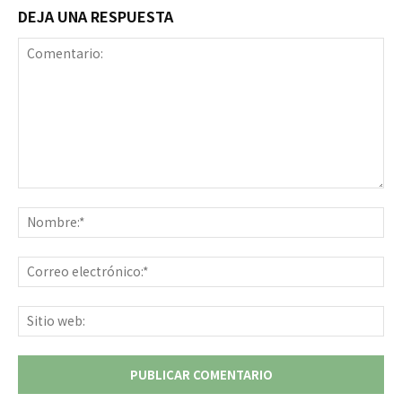
DEJA UNA RESPUESTA
Comentario:
No
Co
ele
Sit
we