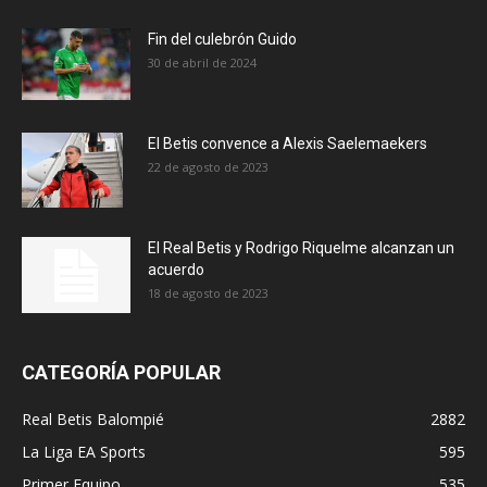
Fin del culebrón Guido
30 de abril de 2024
El Betis convence a Alexis Saelemaekers
22 de agosto de 2023
El Real Betis y Rodrigo Riquelme alcanzan un
acuerdo
18 de agosto de 2023
CATEGORÍA POPULAR
Real Betis Balompié
2882
La Liga EA Sports
595
Primer Equipo
535