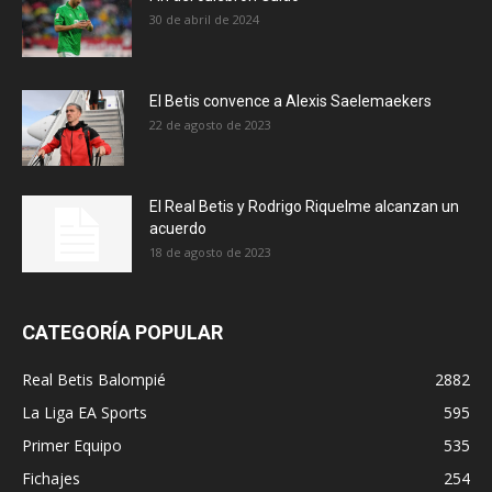
30 de abril de 2024
El Betis convence a Alexis Saelemaekers
22 de agosto de 2023
El Real Betis y Rodrigo Riquelme alcanzan un
acuerdo
18 de agosto de 2023
CATEGORÍA POPULAR
Real Betis Balompié
2882
La Liga EA Sports
595
Primer Equipo
535
Fichajes
254