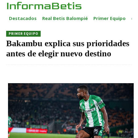
InformaBetis
Destacados
Real Betis Balompié
Primer Equipo
ca
PRIMER EQUIPO
Bakambu explica sus prioridades
antes de elegir nuevo destino