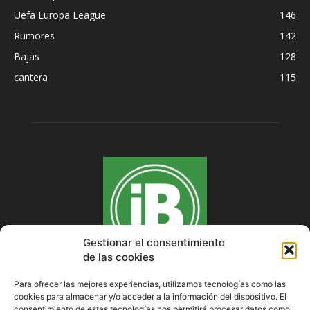
Uefa Europa League
146
Rumores
142
Bajas
128
cantera
115
Gestionar el consentimiento
de las cookies
Para ofrecer las mejores experiencias, utilizamos tecnologías como las
cookies para almacenar y/o acceder a la información del dispositivo. El
SOBRE NOSOTROS
consentimiento de estas tecnologías nos permitirá procesar datos como