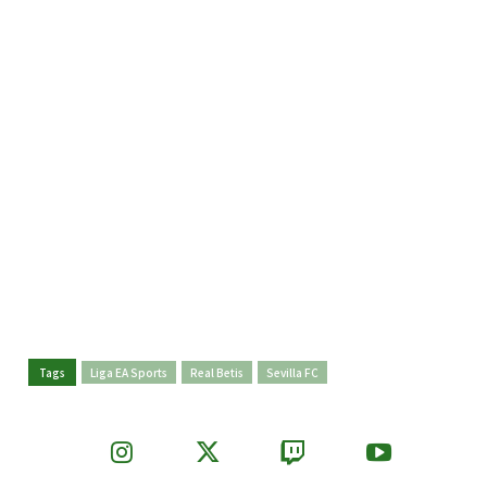
Tags
Liga EA Sports
Real Betis
Sevilla FC