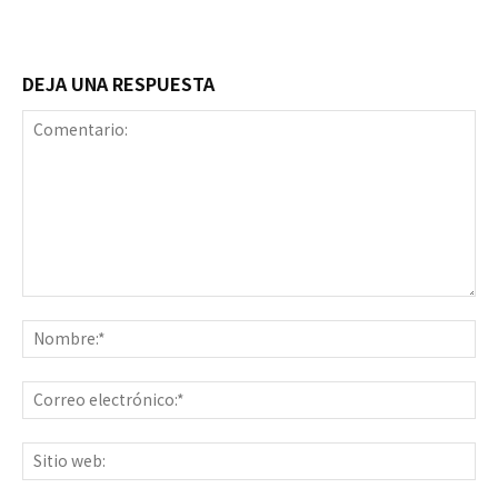
DEJA UNA RESPUESTA
Comentario:
No
Co
ele
Sit
we