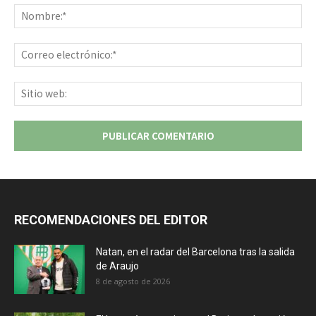
No
Co
ele
Sit
we
RECOMENDACIONES DEL EDITOR
Natan, en el radar del Barcelona tras la salida
de Araujo
8 de agosto de 2026