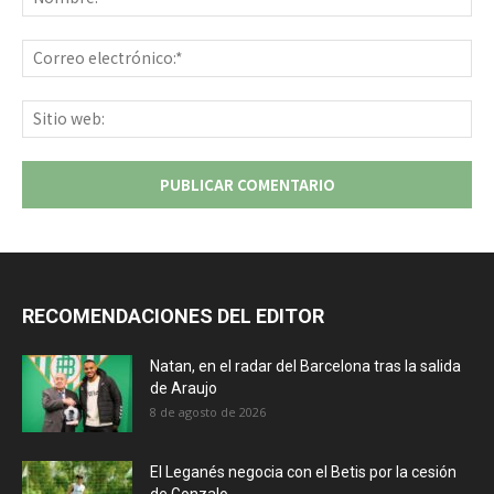
Co
ele
Sit
we
RECOMENDACIONES DEL EDITOR
Natan, en el radar del Barcelona tras la salida
de Araujo
8 de agosto de 2026
El Leganés negocia con el Betis por la cesión
de Gonzalo...