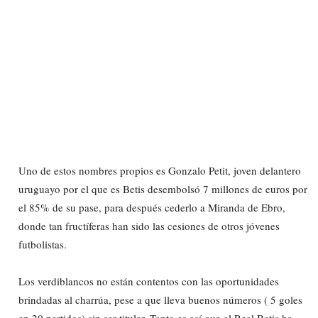
Uno de estos nombres propios es Gonzalo Petit, joven delantero
uruguayo por el que es Betis desembolsó 7 millones de euros por
el 85% de su pase, para después cederlo a Miranda de Ebro,
donde tan fructíferas han sido las cesiones de otros jóvenes
futbolistas.
Los verdiblancos no están contentos con las oportunidades
brindadas al charrúa, pese a que lleva buenos números ( 5 goles
en 20 partidos) sin ser titular. Tanto es así que al Real Betis ha