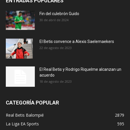
ENTRADAS POPULARES
Fin del culebrón Guido
30 de abril de 2024
El Betis convence a Alexis Saelemaekers
22 de agosto de 2023
El Real Betis y Rodrigo Riquelme alcanzan un
acuerdo
18 de agosto de 2023
CATEGORÍA POPULAR
Real Betis Balompié
2879
La Liga EA Sports
595