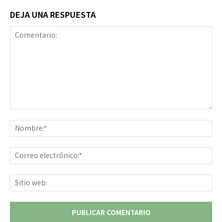
DEJA UNA RESPUESTA
Comentario:
No
Co
ele
Sit
we