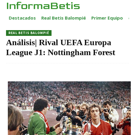
InformaBetis
Destacados
Real Betis Balompié
Primer Equipo
ca
REAL BETIS BALOMPIÉ
Análisis| Rival UEFA Europa
League J1: Nottingham Forest