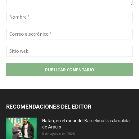
Comentario:
No
Co
ele
Sit
we
RECOMENDACIONES DEL EDITOR
Natan, en el radar del Barcelona tras la salida
de Araujo
8 de agosto de 2026