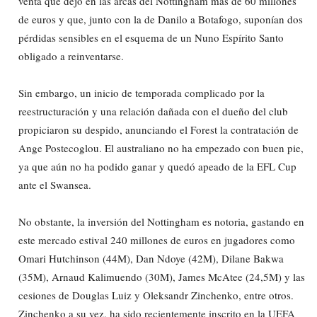
venta que dejó en las arcas del Nottingham más de 60 millones
de euros y que, junto con la de Danilo a Botafogo, suponían dos
pérdidas sensibles en el esquema de un Nuno Espírito Santo
obligado a reinventarse.
Sin embargo, un inicio de temporada complicado por la
reestructuración y una relación dañada con el dueño del club
propiciaron su despido, anunciando el Forest la contratación de
Ange Postecoglou. El australiano no ha empezado con buen pie,
ya que aún no ha podido ganar y quedó apeado de la EFL Cup
ante el Swansea.
No obstante, la inversión del Nottingham es notoria, gastando en
este mercado estival 240 millones de euros en jugadores como
Omari Hutchinson (44M), Dan Ndoye (42M), Dilane Bakwa
(35M), Arnaud Kalimuendo (30M), James McAtee (24,5M) y las
cesiones de Douglas Luiz y Oleksandr Zinchenko, entre otros.
Zinchenko a su vez, ha sido recientemente inscrito en la UEFA