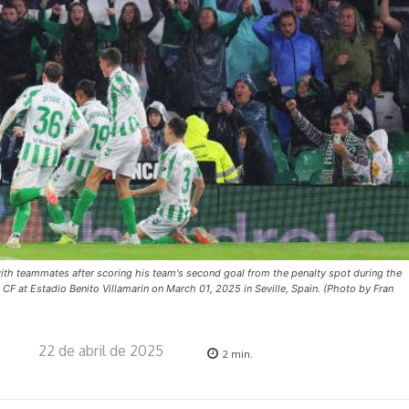
ith teammates after scoring his team's second goal from the penalty spot during the
F at Estadio Benito Villamarin on March 01, 2025 in Seville, Spain. (Photo by Fran
22 de abril de 2025
2
min.