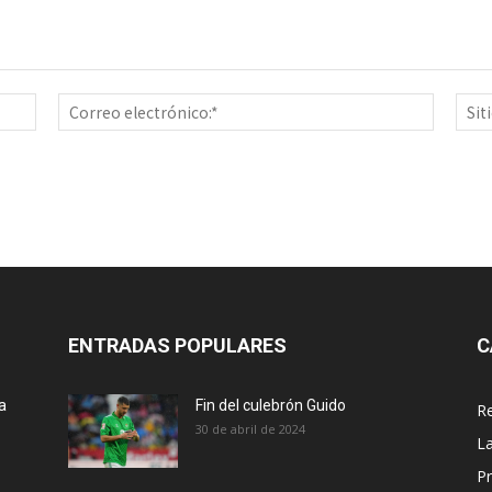
Nombre:*
Correo
electrón
ENTRADAS POPULARES
C
a
Fin del culebrón Guido
Re
30 de abril de 2024
La
Pr