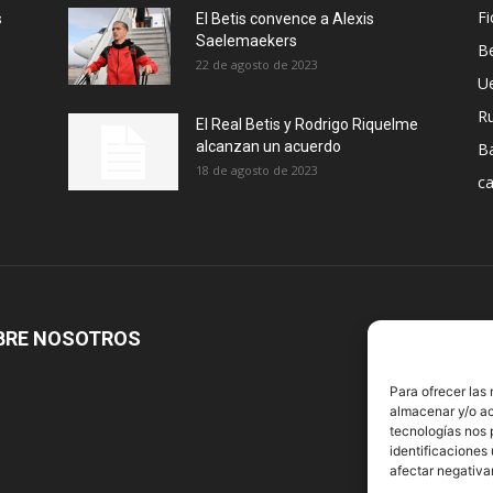
Fi
s
El Betis convence a Alexis
Saelemaekers
Be
22 de agosto de 2023
U
R
El Real Betis y Rodrigo Riquelme
alcanzan un acuerdo
B
18 de agosto de 2023
ca
BRE NOSOTROS
S
Para ofrecer las
almacenar y/o ac
tecnologías nos 
identificaciones 
afectar negativa