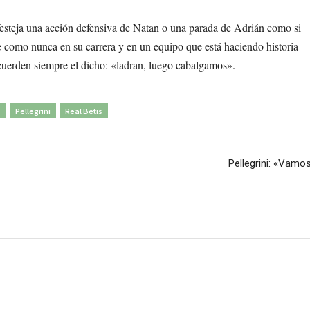
festeja una acción defensiva de Natan o una parada de Adrián como si
 como nunca en su carrera y en un equipo que está haciendo historia
ecuerden siempre el dicho: «ladran, luego cabalgamos».
s
Pellegrini
Real Betis
Pellegrini: «Vamo