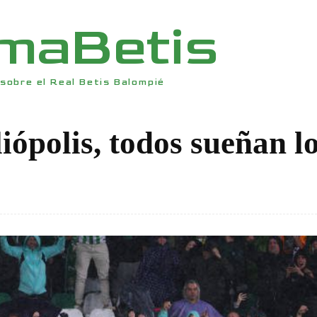
rmaBetis
sobre el Real Betis Balompié
iópolis, todos sueñan l