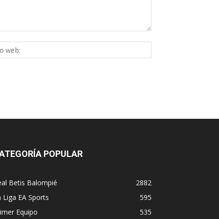
Sitio
ico:*
web:
ATEGORÍA POPULAR
al Betis Balompié
2882
 Liga EA Sports
595
imer Equipo
535