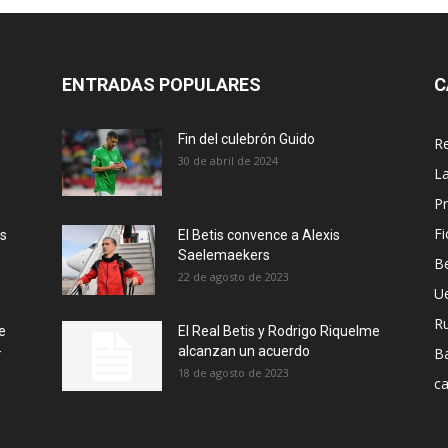
ENTRADAS POPULARES
C
Fin del culebrón Guido
Re
30 de abril de 2024
La
Pr
Fi
ás
El Betis convence a Alexis
Saelemaekers
Be
22 de agosto de 2023
U
R
e
El Real Betis y Rodrigo Riquelme
-
alcanzan un acuerdo
B
18 de agosto de 2023
ca