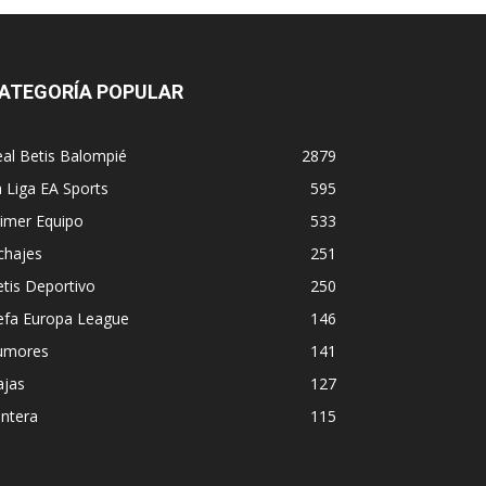
ATEGORÍA POPULAR
al Betis Balompié
2879
 Liga EA Sports
595
imer Equipo
533
chajes
251
tis Deportivo
250
efa Europa League
146
umores
141
ajas
127
ntera
115