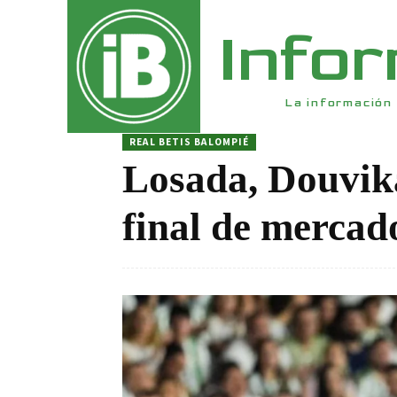
Info
La información 
REAL BETIS BALOMPIÉ
Losada, Douvika
final de mercad