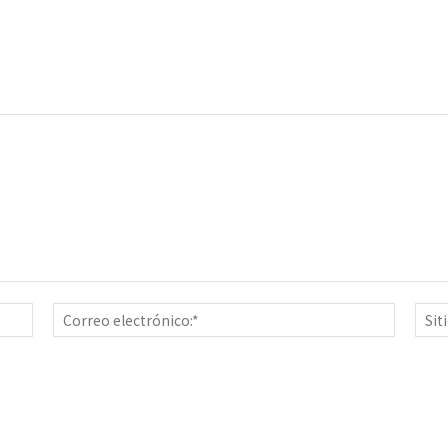
Nombre:*
Correo
electrón