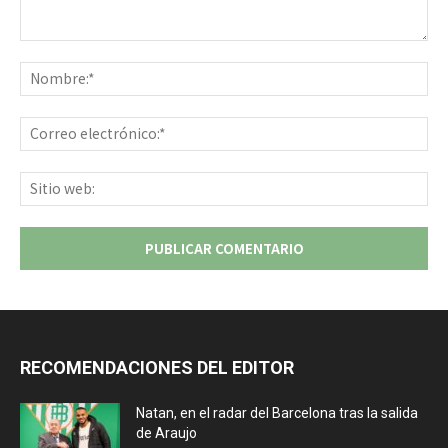
Comentario:
No
Co
ele
Sit
we
RECOMENDACIONES DEL EDITOR
Natan, en el radar del Barcelona tras la salida
de Araujo