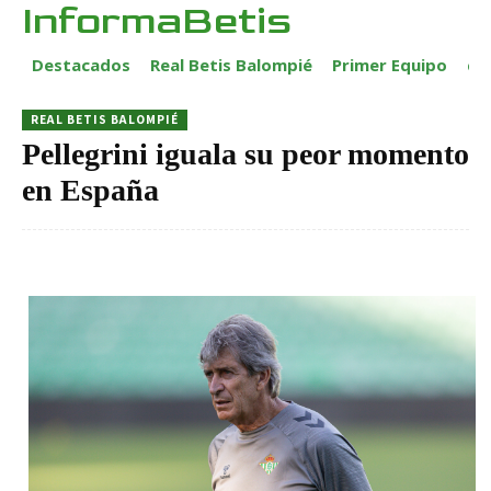
InformaBetis
Destacados
Real Betis Balompié
Primer Equipo
ca
REAL BETIS BALOMPIÉ
Pellegrini iguala su peor momento
en España