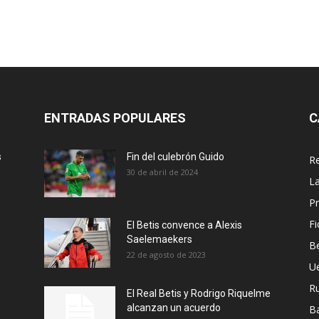
ENTRADAS POPULARES
C
s
Fin del culebrón Guido
Re
30 de abril de 2024
La
Pr
Fi
El Betis convence a Alexis
Saelemaekers
Be
22 de agosto de 2023
U
R
El Real Betis y Rodrigo Riquelme
alcanzan un acuerdo
B