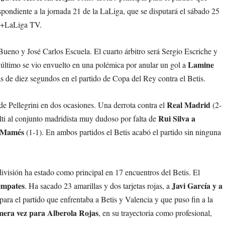
pondiente a la jornada 21 de la LaLiga, que se disputará el sábado 25
ar+LaLiga TV.
Bueno y José Carlos Escuela. El cuarto árbitro será Sergio Escriche y
Lamine
e último se vio envuelto en una polémica por anular un gol a
s de diez segundos en el partido de Copa del Rey contra el Betis.
Real Madrid
de Pellegrini en dos ocasiones. Una derrota contra el
(2-
Rui Silva a
lti al conjunto madridista muy dudoso por falta de
n Mamés
(1-1). En ambos partidos el Betis acabó el partido sin ninguna
ivisión ha estado como principal en 17 encuentros del Betis. El
 empates
Javi García y a
. Ha sacado 23 amarillas y dos tarjetas rojas, a
ara el partido que enfrentaba a Betis y Valencia y que puso fin a la
mera vez para Alberola Rojas
, en su trayectoria como profesional,