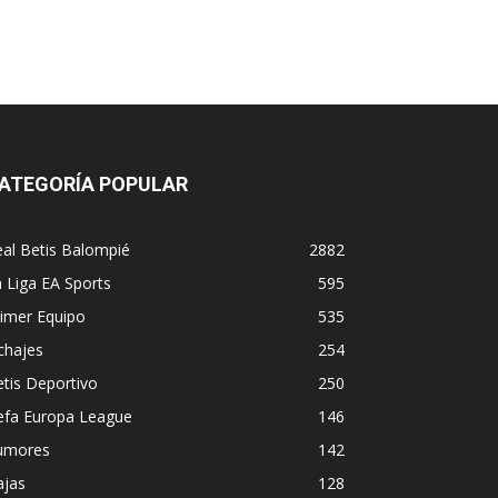
ATEGORÍA POPULAR
al Betis Balompié
2882
 Liga EA Sports
595
imer Equipo
535
chajes
254
tis Deportivo
250
efa Europa League
146
umores
142
ajas
128