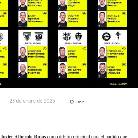
23 de enero de 2025
1
min.
Javier Alberola Rojas
a
como árbitro principal para el partido que