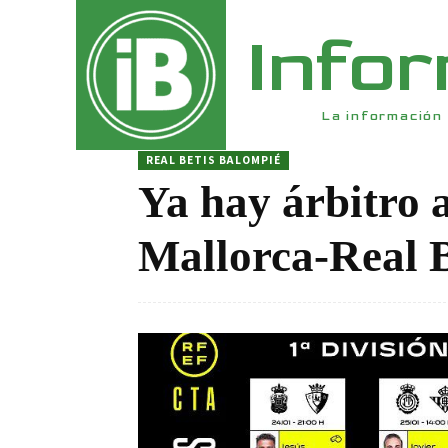
Info
La información 
REAL BETIS BALOMPIÉ
Ya hay árbitro 
Mallorca-Real B