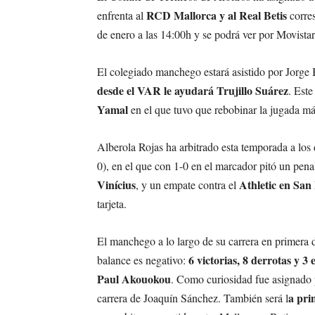
RCD Mallorca y al Real Betis
enfrenta al
corres
de enero a las 14:00h y se podrá ver por Movist
El colegiado manchego estará asistido por Jorge 
desde el VAR le ayudará Trujillo Suárez
. Est
Yamal
en el que tuvo que rebobinar la jugada má
Alberola Rojas ha arbitrado esta temporada a los 
0), en el que con 1-0 en el marcador pitó un pena
Vinícius
Athletic en Sa
, y un empate contra el
tarjeta.
El manchego a lo largo de su carrera en primera d
6 victorias, 8 derrotas y 3
balance es negativo:
Paul Akouokou
. Como curiosidad fue asignado p
a pri
carrera de Joaquín Sánchez. También será l