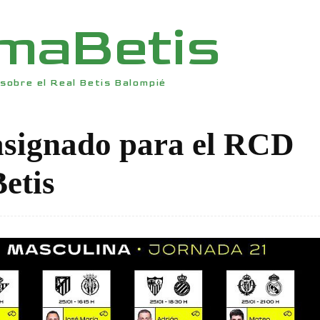
rmaBetis
sobre el Real Betis Balompié
asignado para el RCD
etis