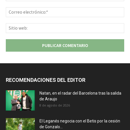
Co
ele
Sit
we
RECOMENDACIONES DEL EDITOR
Natan, en el radar del Barcelona tras la salida
de Araujo
8 de agosto de 2026
El Leganés negocia con el Betis por la cesión
de Gonzalo...