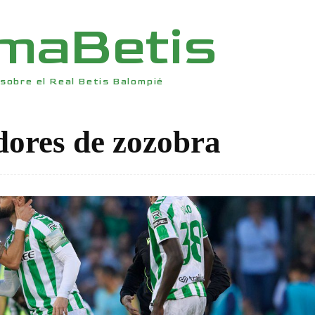
rmaBetis
sobre el Real Betis Balompié
dores de zozobra