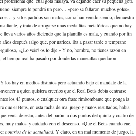
el profesional que, cual gota malaya, va dejando caer su pequeña gota
s bueno, siempre le pondrá un pero… «pero se fallaron muchos goles»,
poco»… y si los partidos son malos, como han venido siendo, demuestra
nsultante, y trata de arrogarse unas medallitas metafóricas que no hay
 lleva varios años diciendo que la plantilla es mala, y cuando por fin
o años después (algo que, por narices, iba a pasar tarde o temprano
orgulloso, «¿Lo veis? os lo dije.» Y no, hombre, no tienes razón en
e, el tiempo real ha pasado por donde las manecillas quedaron
 Y los hay en medios distintos pero actuando bajo el mandato de la
vencer a quien quisiera creerlos que el Real Betis debía centrarse
antes los 43 puntos, o cualquier otra frase rimbombante que ponga la
ré que el Betis, en esta racha de mal juego y malos resultados, había
ue venía de estar, antes del parón, a dos puntos del quinto y cuatro de
s, muy malos, y cuidado con el descenso. «Que el Betis cuando cae,
ser
notarios de la actualidad
. Y claro, en un mal momento de juego, la