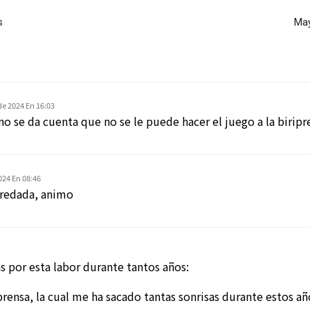
s
May
de 2024 En 16:03
no se da cuenta que no se le puede hacer el juego a la biripr
024 En 08:46
eredada, animo
s por esta labor durante tantos años:
prensa, la cual me ha sacado tantas sonrisas durante estos añ