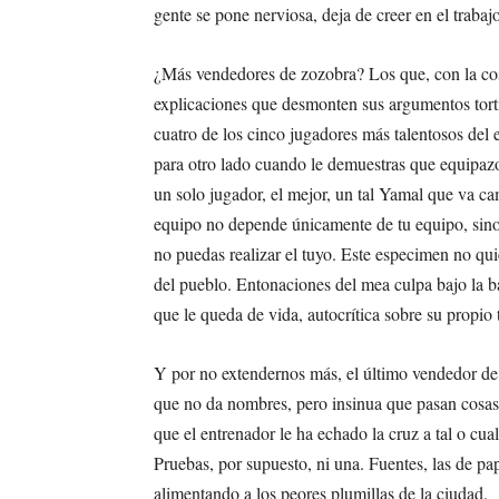
gente se pone nerviosa, deja de creer en el trabaj
¿Más vendedores de zozobra? Los que, con la cos
explicaciones que desmonten sus argumentos torti
cuatro de los cinco jugadores más talentosos del 
para otro lado cuando le demuestras que equipazo
un solo jugador, el mejor, un tal Yamal que va c
equipo no depende únicamente de tu equipo, sino 
no puedas realizar el tuyo. Este especimen no quie
del pueblo. Entonaciones del mea culpa bajo la b
que le queda de vida, autocrítica sobre su propio 
Y por no extendernos más, el último vendedor de
que no da nombres, pero insinua que pasan cosas 
que el entrenador le ha echado la cruz a tal o cua
Pruebas, por supuesto, ni una. Fuentes, las de pap
alimentando a los peores plumillas de la ciudad.