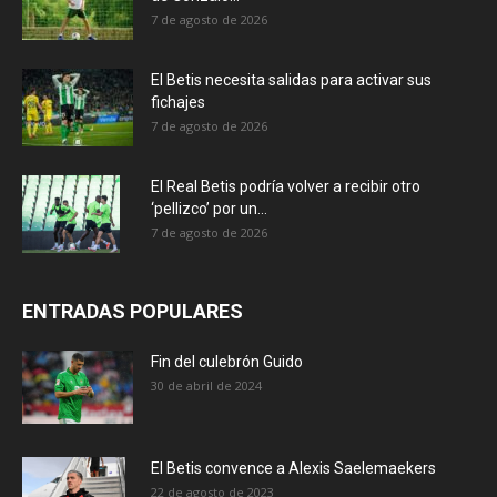
7 de agosto de 2026
El Betis necesita salidas para activar sus
fichajes
7 de agosto de 2026
El Real Betis podría volver a recibir otro
‘pellizco’ por un...
7 de agosto de 2026
ENTRADAS POPULARES
Fin del culebrón Guido
30 de abril de 2024
El Betis convence a Alexis Saelemaekers
22 de agosto de 2023