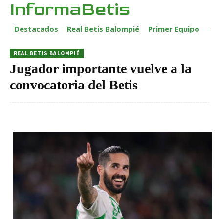
InformaBetis
Destacados
Real Betis Balompié
Primer Equipo
ca
REAL BETIS BALOMPIÉ
Jugador importante vuelve a la
convocatoria del Betis