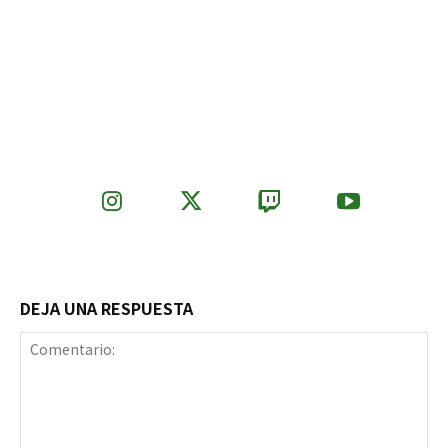
DEJA UNA RESPUESTA