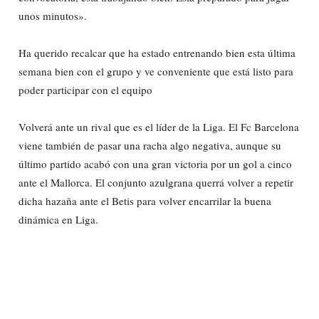
unos minutos».
Ha querido recalcar que ha estado entrenando bien esta última
semana bien con el grupo y ve conveniente que está listo para
poder participar con el equipo
Volverá ante un rival que es el líder de la Liga. El Fc Barcelona
viene también de pasar una racha algo negativa, aunque su
último partido acabó con una gran victoria por un gol a cinco
ante el Mallorca. El conjunto azulgrana querrá volver a repetir
dicha hazaña ante el Betis para volver encarrilar la buena
dinámica en Liga.