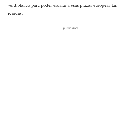
verdiblanco para poder escalar a esas plazas europeas tan
reñidas.
- publicidad -