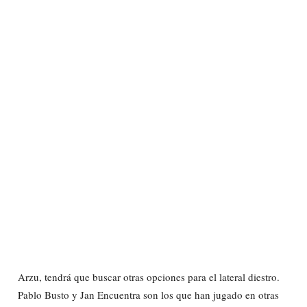
Arzu, tendrá que buscar otras opciones para el lateral diestro.
Pablo Busto y Jan Encuentra son los que han jugado en otras