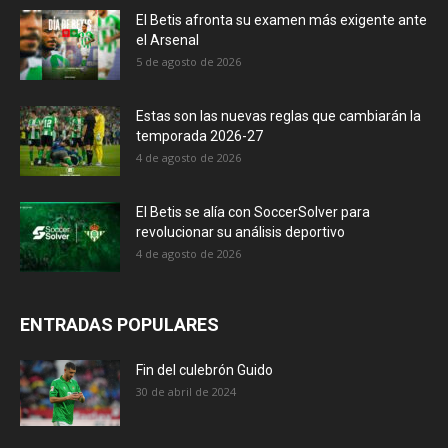
El Betis afronta su examen más exigente ante
el Arsenal
5 de agosto de 2026
Estas son las nuevas reglas que cambiarán la
temporada 2026-27
4 de agosto de 2026
El Betis se alía con SoccerSolver para
revolucionar su análisis deportivo
4 de agosto de 2026
ENTRADAS POPULARES
Fin del culebrón Guido
30 de abril de 2024