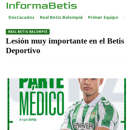
InformaBetis
Destacados
Real Betis Balompié
Primer Equipo
ca
REAL BETIS BALOMPIÉ
Lesión muy importante en el Betis
Deportivo