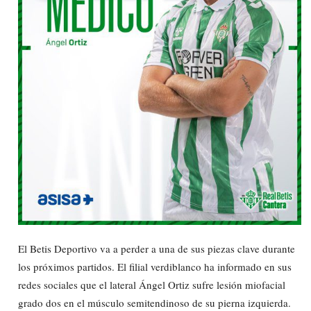
El Betis Deportivo va a perder a una de sus piezas clave durante
los próximos partidos. El filial verdiblanco ha informado en sus
redes sociales que el lateral Ángel Ortiz sufre lesión miofacial
grado dos en el músculo semitendinoso de su pierna izquierda.