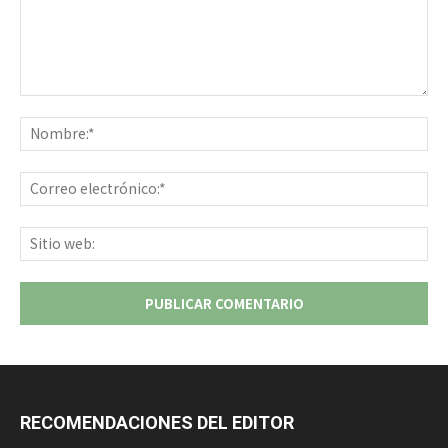
Comentario:
No
Co
ele
Sit
we
RECOMENDACIONES DEL EDITOR