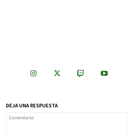
DEJA UNA RESPUESTA