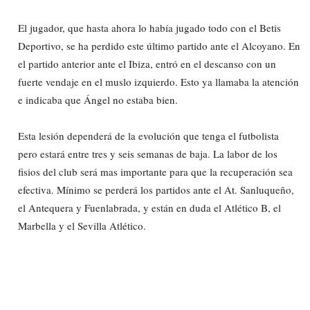
El jugador, que hasta ahora lo había jugado todo con el Betis
Deportivo, se ha perdido este último partido ante el Alcoyano. En
el partido anterior ante el Ibiza, entró en el descanso con un
fuerte vendaje en el muslo izquierdo. Esto ya llamaba la atención
e indicaba que Ángel no estaba bien.
Esta lesión dependerá de la evolución que tenga el futbolista
pero estará entre tres y seis semanas de baja. La labor de los
fisios del club será mas importante para que la recuperación sea
efectiva. Mínimo se perderá los partidos ante el At. Sanluqueño,
el Antequera y Fuenlabrada, y están en duda el Atlético B, el
Marbella y el Sevilla Atlético.