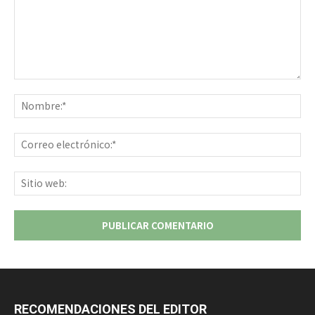
Comentario:
No
Co
ele
Sit
we
RECOMENDACIONES DEL EDITOR