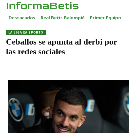
InformaBetis
Destacados
Real Betis Balompié
Primer Equipo
ca
LA LIGA EA SPORTS
Ceballos se apunta al derbi por
las redes sociales