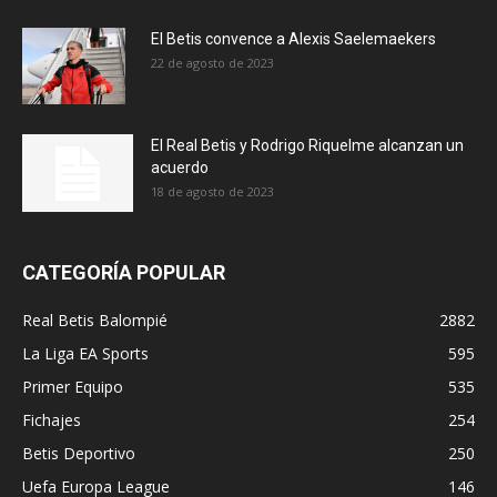
El Betis convence a Alexis Saelemaekers
22 de agosto de 2023
El Real Betis y Rodrigo Riquelme alcanzan un
acuerdo
18 de agosto de 2023
CATEGORÍA POPULAR
Real Betis Balompié
2882
La Liga EA Sports
595
Primer Equipo
535
Fichajes
254
Betis Deportivo
250
Uefa Europa League
146