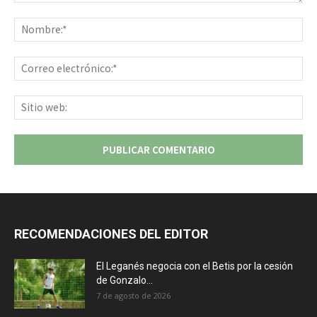
Comentario:
No
Co
ele
Sit
we
RECOMENDACIONES DEL EDITOR
El Leganés negocia con el Betis por la cesión
de Gonzalo...
7 de agosto de 2026