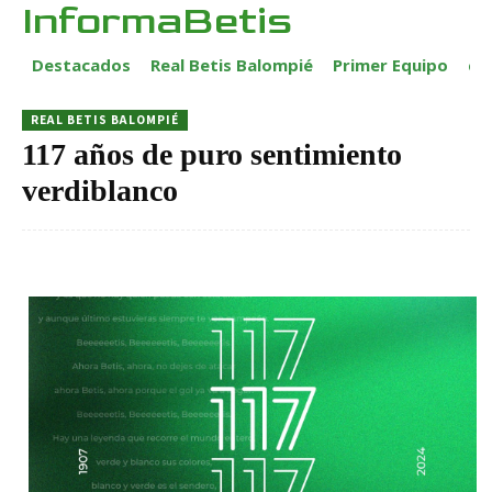
InformaBetis
Destacados
Real Betis Balompié
Primer Equipo
ca
REAL BETIS BALOMPIÉ
117 años de puro sentimiento
verdiblanco