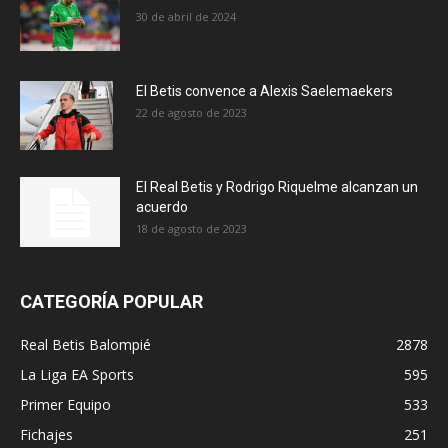
30 de abril de 2024
El Betis convence a Alexis Saelemaekers
22 de agosto de 2023
El Real Betis y Rodrigo Riquelme alcanzan un
acuerdo
18 de agosto de 2023
CATEGORÍA POPULAR
Real Betis Balompié
2878
La Liga EA Sports
595
Primer Equipo
533
Fichajes
251