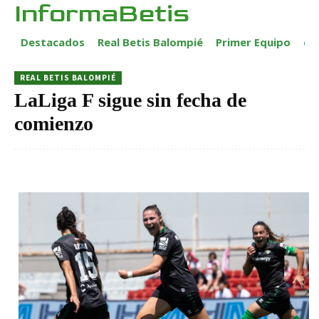
InformaBetis
Destacados
Real Betis Balompié
Primer Equipo
ca
REAL BETIS BALOMPIÉ
LaLiga F sigue sin fecha de
comienzo