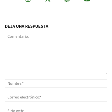
DEJA UNA RESPUESTA
Comentario:
No
Co
ele
Sit