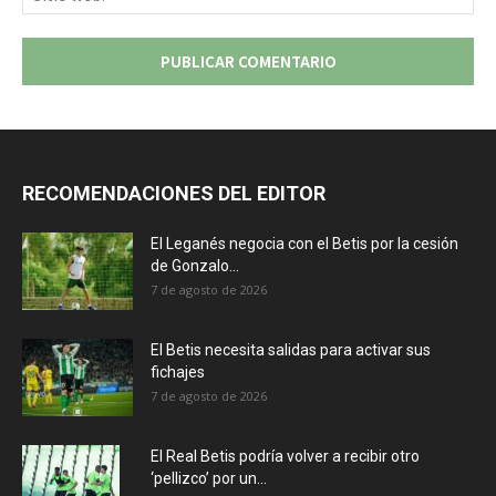
we
RECOMENDACIONES DEL EDITOR
El Leganés negocia con el Betis por la cesión
de Gonzalo...
7 de agosto de 2026
El Betis necesita salidas para activar sus
fichajes
7 de agosto de 2026
El Real Betis podría volver a recibir otro
‘pellizco’ por un...