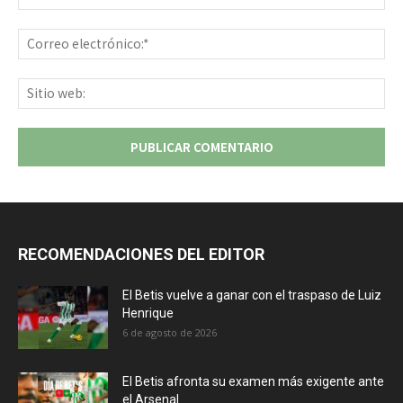
Co
ele
Sit
we
RECOMENDACIONES DEL EDITOR
El Betis vuelve a ganar con el traspaso de Luiz
Henrique
6 de agosto de 2026
El Betis afronta su examen más exigente ante
el Arsenal